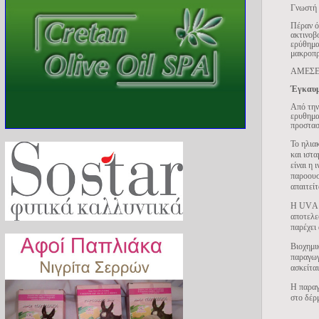
Γνωστή 
Πέραν ό
ακτινοβ
ερύθημα
μακροπρ
ΑΜΕΣΕ
Έγκαυμ
Από την
ερυθημα
προστασί
Το ηλια
και ιστ
είναι η
παροουσ
απαιτεί
Η
UV
Α
αποτελε
παρέχει
Βιοχημι
παραγωγ
ασκείται
Η παραγ
στο δέρ