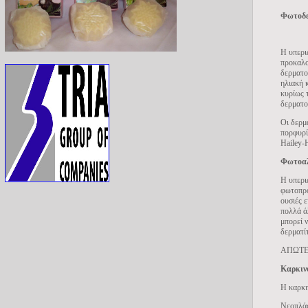
Φωτοδ
Η υπερι
προκαλο
δερματο
ηλιακή 
κυρίως τ
δερματο
Οι δερμ
πορφυρί
Hailey-
Φωτοαλ
Η υπερι
φωτοπρο
ουσιές ε
πολλά ά
μπορεί 
δερματίτ
ΑΠΩΤΕ
Καρκιν
Η καρκι
Νεοπλάσ