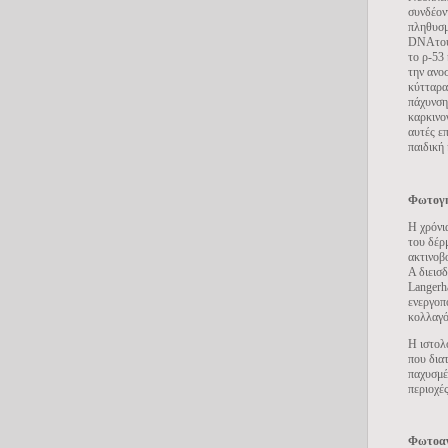
συνδέον
πληθυσμ
DNA
το
το ρ-53
την ανο
κύτταρα
πάχυνση
καρκινο
αυτές ε
παιδική
Φωτογ
Η χρόνι
του δέρ
ακτινοβ
Α διεισ
Langerh
ενεργοπ
κολλαγό
Η ιστολ
που δια
παχυσμέ
περιοχές
Φωτοα