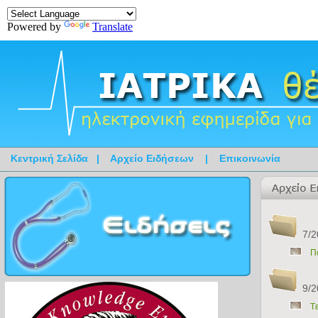
Powered by
Translate
Κεντρική Σελίδα
|
Αρχείο Ειδήσεων
|
Επικοινωνία
7/2
Π
9/2
T