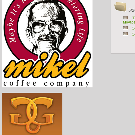
5/2
΄
Μόντρε
Θ
Θ