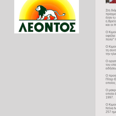
Στη διά
πραγμα
ήταν η 
η Βρετα
και οι 
Ο Κιμού
οφείλει
πολύ" 
Ο Κιμο
τη συντ
την ηλι
Ο οργα
του επ
ειδήσε
Ο προη
Πίτερ Θ
οποίος 
Ο μακρ
οποία έ
1997.
Ο Κιμο
Ντίνα Μ
257 ημ