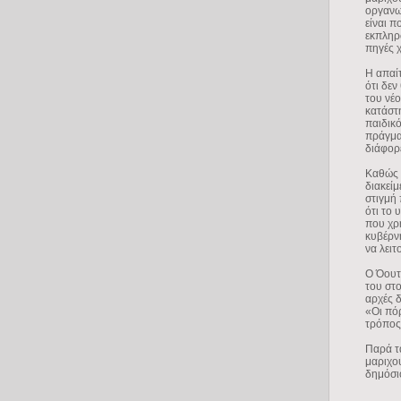
οργανω
είναι π
εκπληρ
πηγές 
Η απαί
ότι δεν
του νέο
κατάστ
παιδικό
πράγμα 
διάφορ
Καθώς 
διακείμ
στιγμή 
ότι το 
που χρ
κυβέρνη
να λειτ
Ο Όουτ
του στο
αρχές 
«Οι πό
τρόπος»
Παρά τ
μαριχο
δημόσι