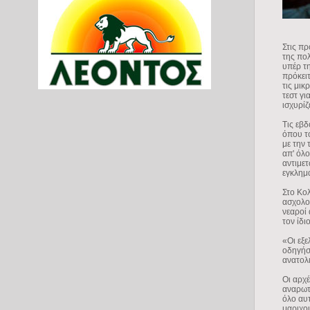
Στις πρ
της πο
υπέρ τ
πρόκειτ
τις μι
τεστ γι
ισχυρίζ
Τις εβ
όπου το
με την 
απ' όλ
αντιμετ
εγκλημ
Στο Κολ
ασχολού
νεαροί
τον ίδι
«Οι εξε
οδηγήσ
ανατολ
Οι αρχέ
αναρωτ
όλο αυ
μαριχου