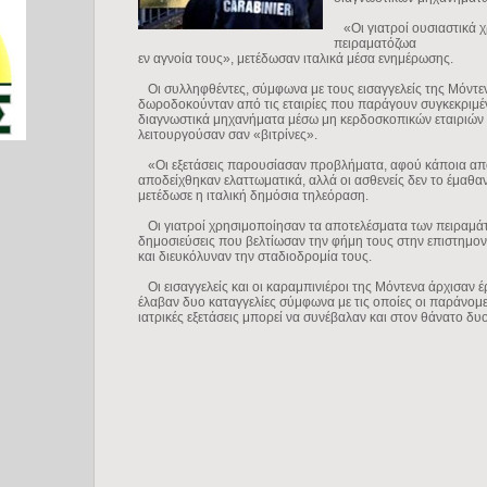
«Οι γιατροί ουσιαστικά 
πειραματόζωα
εν αγνοία τους», μετέδωσαν ιταλικά μέσα ενημέρωσης.
Οι συλληφθέντες, σύμφωνα με τους εισαγγελείς της Μόντε
δωροδοκούνταν από τις εταιρίες που παράγουν συγκεκριμ
διαγνωστικά μηχανήματα μέσω μη κερδοσκοπικών εταιριών
λειτουργούσαν σαν «βιτρίνες».
«Οι εξετάσεις παρουσίασαν προβλήματα, αφού κάποια απ
αποδείχθηκαν ελαττωματικά, αλλά οι ασθενείς δεν το έμαθα
μετέδωσε η ιταλική δημόσια τηλεόραση.
Oι γιατροί χρησιμοποίησαν τα αποτελέσματα των πειραμά
δημοσιεύσεις που βελτίωσαν την φήμη τους στην επιστημον
και διευκόλυναν την σταδιοδρομία τους.
Οι εισαγγελείς και οι καραμπινιέροι της Μόντενα άρχισαν 
έλαβαν δυο καταγγελίες σύμφωνα με τις οποίες οι παράνομε
ιατρικές εξετάσεις μπορεί να συνέβαλαν και στον θάνατο δυ