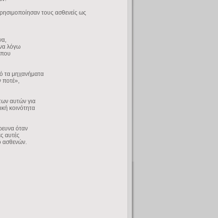
χρησιμοποίησαν τους ασθενείς ως
να,
ένα λόγω
 που
ό τα μηχανήματα
ν ποτέ»,
των αυτών για
ική κοινότητα
έρευνα όταν
ς αυτές
ο ασθενών.