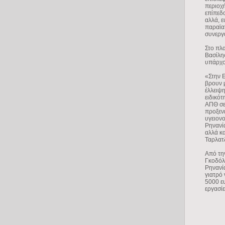
περιοχή
επίπεδο
αλλά, ε
παραϊα
συνεργ
Στο πλ
Βασίλη
υπάρχου
«Στην Ε
βρουν μ
έλλειψη
ειδικότ
ΑΠΘ σε
προξενε
υγειονο
Ρηνανί
αλλά κ
Ταρλατ
Από τη
Γκοδόλι
Ρηνανία
γιατρό 
5000 ευ
εργασίε