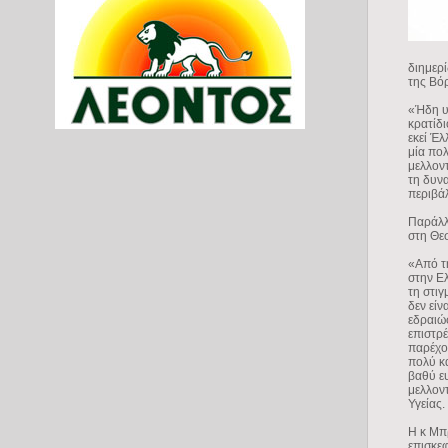
διημερ
της Βό
«Ήδη υ
κρατίδι
εκεί Έλ
μία πολ
μελλοντ
τη δυνα
περιβά
Παράλλ
στη Θεσ
«Από τη
στην Ε
τη στιγ
δεν είν
εδραιώσ
επιστρ
παρέχο
πολύ κα
βαθύ ε
μελλον
Υγείας.
Η κ Μπ
επισκεφ