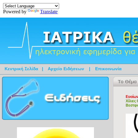
Powered by
Translate
Κεντρική Σελίδα
|
Αρχείο Ειδήσεων
|
Επικοινωνία
Ευοίων
Χίλιες
Βεστφ