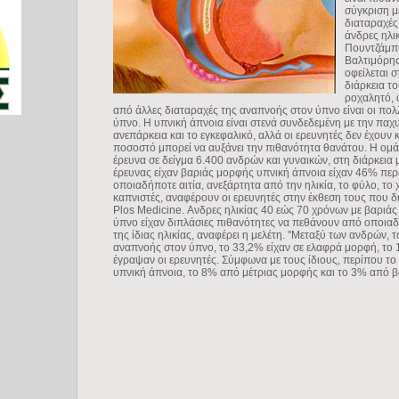
σύγκριση μ
διαταραχές
άνδρες ηλι
Πουντζάμπι
Βαλτιμόρης
οφείλεται 
διάρκεια τ
ροχαλητό, 
από άλλες διαταραχές της αναπνοής στον ύπνο είναι οι πολ
ύπνο. Η υπνική άπνοια είναι στενά συνδεδεμένη με την παχ
ανεπάρκεια και το εγκεφαλικό, αλλά οι ερευνητές δεν έχουν
ποσοστό μπορεί να αυξάνει την πιθανότητα θανάτου. Η ομ
έρευνα σε δείγμα 6.400 ανδρών και γυναικών, στη διάρκεια μ
έρευνας είχαν βαριάς μορφής υπνική άπνοια είχαν 46% πε
οποιαδήποτε αιτία, ανεξάρτητα από την ηλικία, το φύλο, το
καπνιστές, αναφέρουν οι ερευνητές στην έκθεση τους που 
Plos Medicine. Ανδρες ηλικίας 40 εώς 70 χρόνων με βαριά
ύπνο είχαν διπλάσιες πιθανότητες να πεθάνουν από οποιαδή
της ίδιας ηλικίας, αναφέρει η μελέτη. "Μεταξύ των ανδρών, 
αναπνοής στον ύπνο, το 33,2% είχαν σε ελαφρά μορφή, το 15
έγραψαν οι ερευνητές. Σύμφωνα με τους ίδιους, περίπου τ
υπνική άπνοια, το 8% από μέτριας μορφής και το 3% από 