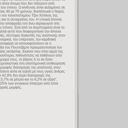
ε άλλα άτομα που δεν πάσχουν από
 του ύπνου. Ο κίνδυνος είναι αυξημένος σε
κίας 40 με 70 χρόνων, διαπίστωσε ο Ναρές
 του πανεπιστημίου Τζον Χόπκινς της
 και οι συνεργάτες του. Η υπνική άπνοια
στην απόφραξη του άνω αεραγωγού στη
ου ύπνου. Ένα από τα συμπτώματα είναι το
αλλά αυτό που διαφοροποιεί την άπνοια
λές, σύντομες διακοπές της αναπνοής στον
υσαρκία, την υπέρταση, την καρδιακή
 καταφέρει να αποσαφηνίσουν σε τι
άδα του Πουντζάμπι πραγματοποίησε την
ίας οκταετίας. Εκείνοι που στην αρχή της
ρισσότερες πιθανότητες να πεθάνουν από
 χρώμα τους, το βάρος ή το αν ήταν
δημοσιεύτηκε στη επιστημονική επιθεώρηση
ς μορφής διαταραχές της αναπνοής στον
ποτε αιτία σε σχέση με τους υγιείς άνδρες
το 42,9% δεν είχαν διαταραχές της
,7% σε μέτρια και το 8,2% σε οξεία",
ο 25% των γυναικών έπασχαν από ήπια
βαριάς μορφής.