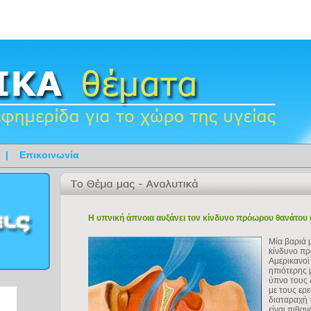
|
Επικοινωνία
Η υπνική άπνοια αυξάνει τον κίνδυνο πρόωρου θανάτου
Μία βαριά 
κίνδυνο π
Αμερικανοί
ηπιότερης 
ύπνο τους 
με τους ερ
διαταραχή 
είναι πιθα