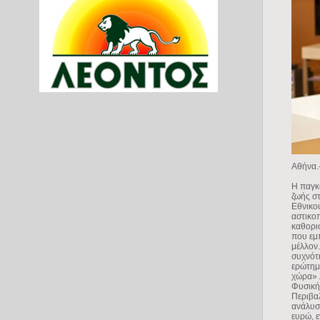
Αθήνα.
Η παγκ
ζωής στ
Εθνικο
αστικο
καθορι
που εμπ
μέλλον.
συχνότ
ερώτημ
χώρα» 
Φυσική
Περιβα
ανάλυση
ευρώ, 