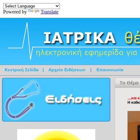
Powered by
Translate
Κεντρική Σελίδα
|
Αρχείο Ειδήσεων
|
Επικοινωνία
....και
Η καθι