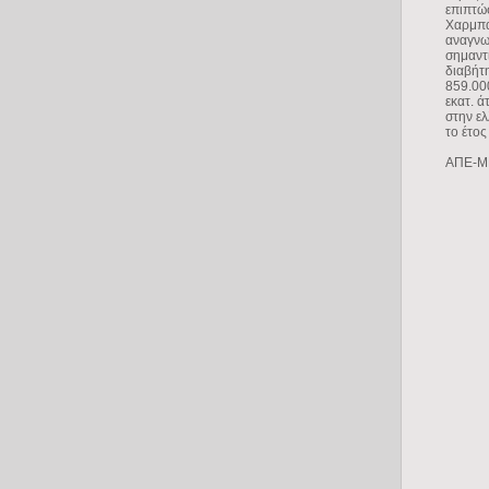
επιπτώ
Χαρμπάς
αναγνωρ
σημαντι
διαβήτη
859.000
εκατ. ά
στην ελ
το έτος
ΑΠΕ-Μ