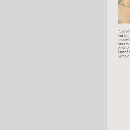
Βαλένθι
επί του
προσώπ
για την
αυχένα,
γιατρός
κάποιο 