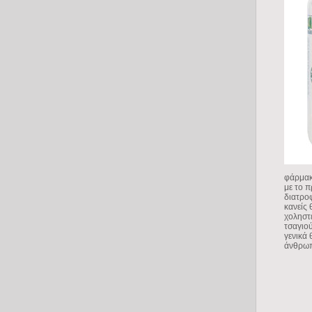
φάρμακα
με το 
διατρο
κανείς 
χοληστε
τσαγιού
γενικά 
άνθρωπ