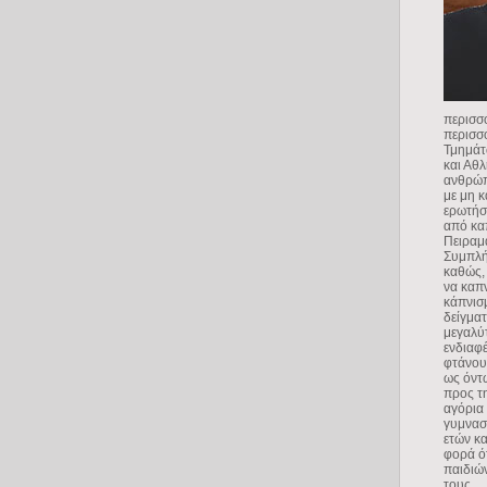
περισσ
περισσ
Τμημάτ
και Αθ
ανθρώπω
με μη κ
ερωτήσ
από καπ
Πειραμ
Συμπλήρ
καθώς, 
να καπν
κάπνισ
δείγματ
μεγαλύτ
ενδιαφέ
φτάνουν
ως όντ
προς τ
αγόρια 
γυμνασί
ετών κα
φορά ό
παιδιώ
τους.