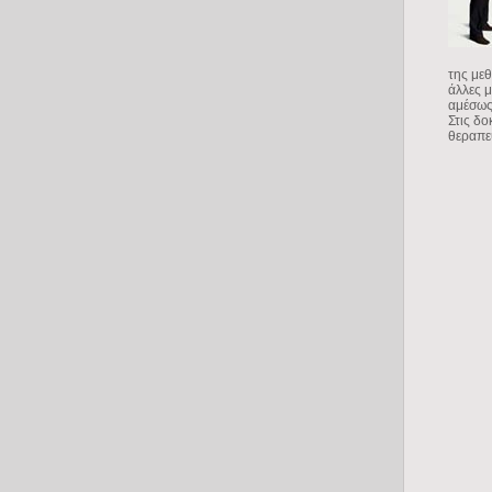
της μεθ
άλλες μ
αμέσως 
Στις δο
θεραπε