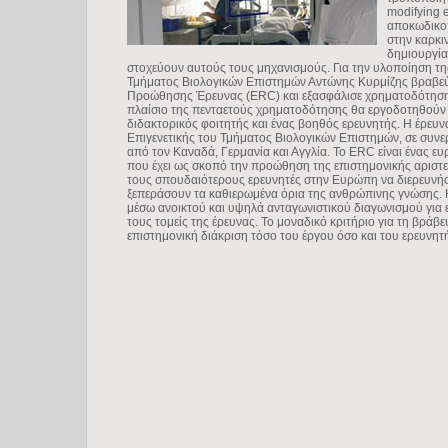
modifying 
αποκωδικοπ
στην καρκι
δημιουργία
στοχεύουν αυτούς τους μηχανισμούς. Για την υλοποίηση τη
Τμήματος Βιολογικών Επιστημών Αντώνης Κυρμίζης βραβε
Προώθησης Έρευνας (ERC) και εξασφάλισε χρηματοδότηση
πλαίσιο της πενταετούς χρηματοδότησης θα εργοδοτηθούν δ
διδακτορικός φοιτητής και ένας βοηθός ερευνητής. Η έρευ
Επιγενετικής του Τμήματος Βιολογικών Επιστημών, σε συνε
από τον Καναδά, Γερμανία και Αγγλία. Το ERC είναι ένας 
που έχει ως σκοπό την προώθηση της επιστημονικής αριστεία
τους σπουδαιότερους ερευνητές στην Ευρώπη να διερευνήσο
ξεπεράσουν τα καθιερωμένα όρια της ανθρώπινης γνώσης.
μέσω ανοικτού και υψηλά ανταγωνιστικού διαγωνισμού για
τους τομείς της έρευνας. Το μοναδικό κριτήριο για τη βράβε
επιστημονική διάκριση τόσο του έργου όσο και του ερευνητ