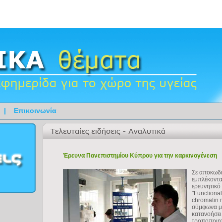
|
Επικοινωνία
Έρευνα Πανεπιστημίου Κύπρου για την καρκινογένεση
Σε αποκωδι
εμπλέκοντα
ερευνητικό
"Functional
chromatin 
σύμφωνα με
κατανοήσει 
τροποποιητ