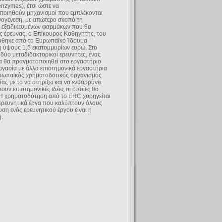
enzymes), έτσι ώστε να
οιηθούν μηχανισμοί που εμπλέκονται
νογένεση, με απώτερο σκοπό τη
 εξειδικευμένων φαρμάκων που θα
ς έρευνας, ο Επίκουρος Καθηγητής, του
ύθηκε από το Ευρωπαϊκό Ίδρυμα
 ύψους 1,5 εκατομμυρίων ευρώ. Στο
ύο μεταδιδακτορικοί ερευνητές, ένας
να θα πραγματοποιηθεί στο εργαστήριο
ργασία με άλλα επιστημονικά εργαστήρια
ευρωπαϊκός χρηματοδοτικός οργανισμός
ς με το να στηρίξει και να ενθαρρύνει
υν επιστημονικές ιδέες οι οποίες θα
 Η χρηματοδότηση από το ERC χορηγείται
 ερευνητικά έργα που καλύπτουν όλους
υση ενός ερευνητικού έργου είναι η
ή.