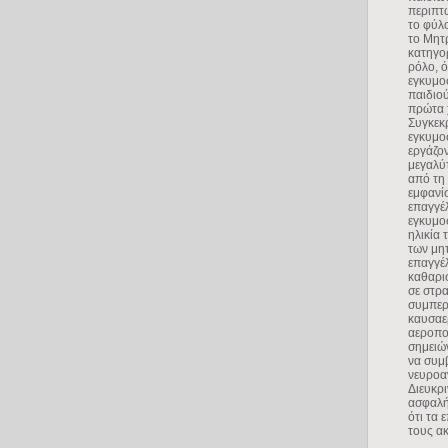
περιπτ
το φύλο
το Μητ
κατηγο
ρόλο, ό
εγκυμοσ
παιδιού
πρώτα χ
Συγκεκρ
εγκυμο
εργάζον
μεγαλύτ
από τη 
εμφανί
επαγγέλ
εγκυμοσ
ηλικία 
των μητ
επαγγέλ
καθαρισ
σε στρ
συμπερ
καυσαερ
αεροπορ
σημειών
να συμβ
νευροα
Διευκρι
ασφαλή 
ότι τα
τους ακ