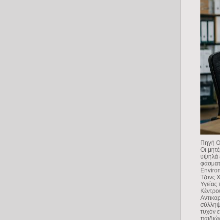
Πηγή 
Οι μητέ
υψηλά 
φάσματ
Enviro
Τζονς 
Υγείας
Κέντρο
Αντικαρ
σύλληψη
τυχόν 
παιδιώ