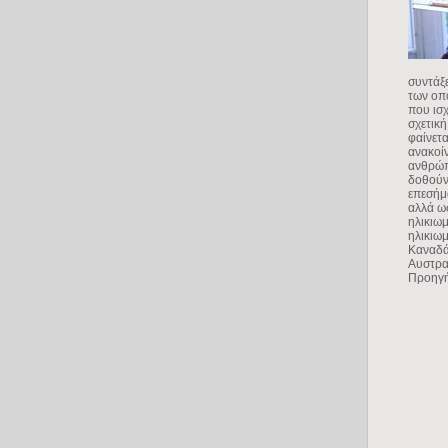
συντάξε
των οπο
που ισχ
σχετική
φαίνετ
ανακοίν
ανθρώπ
δοθούν
επεσήμ
αλλά ω
ηλικιω
ηλικιω
Καναδάς
Αυστραλ
Προηγή