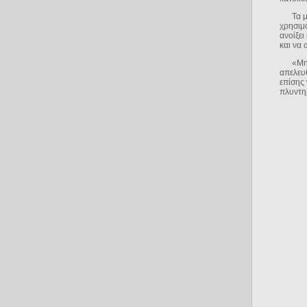
Τα μικ
χρησιμο
ανοίξει
και να 
«Μην α
απελευ
επίσης 
πλυντη