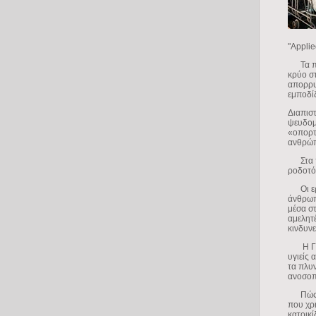
"Applie
Τα πλυ
κρύο στ
απορρυ
εμποδί
Διαπιστ
ψευδομο
«οπορτ
ανθρώπ
Στα πλ
ροδοτό
Οι ερε
άνθρωπ
μέσα σ
αμελητ
κινδυν
Η Γκού
υγιείς 
τα πλυν
ανοσοπ
Πώς όμ
που χρη
κατοικί