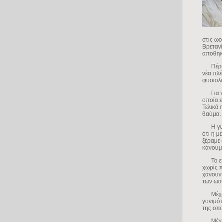
στις ωο
Βρετανί
αποθηκ
Πέρυσι
νέα πλέ
φυσιολο
Για να 
οποία ε
Τελικά 
θαύμα.
Η γυνα
ότι η μ
ξέραμε
κάνουμε
Το επίτ
χωρίς π
χάνουν 
των ωο
Μέχρι 
γονιμό
της οπο
Μέχρι 