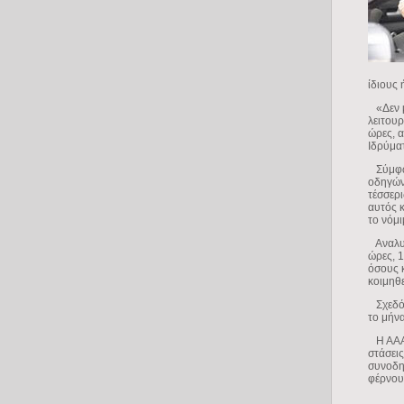
ίδιους 
«Δεν μπ
λειτουρ
ώρες, 
Ιδρύματ
Σύμφων
οδηγών 
τέσσερι
αυτός 
το νόμι
Αναλυτι
ώρες, 1
όσους κ
κοιμηθε
Σχεδόν
το μήν
Η ΑΑΑ 
στάσει
συνοδη
φέρνου