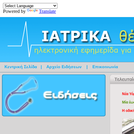
Powered by
Translate
Κεντρική Σελίδα
|
Αρχείο Ειδήσεων
|
Επικοινωνία
Νέα Υό
Μία έω
Η οδικ