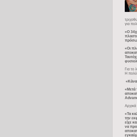
τριχοθ
για πο
«Ο 34χ
πλαστι
πρόσω
«Οι πλ
αποκατ
Ταυτόχ
φυσιολ
Για το 
Η πολύχ
«Κάναμ
«Μετά 
αποκατ
Advan
Αρχικά
«Τα κα
την εκ
είχε κ
να προ
αποκατ
εγκαύ