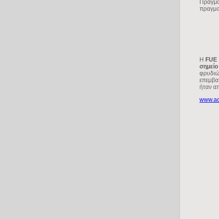
Πράγμα
πραγματ
H
FUE
σημείο
φρυδιώ
επεμβατ
ήταν απ
www.ad