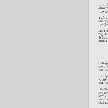
Έτσι μ
αποκατ
που έφ
Πλέον,
από τι
τον έβγ
Σύμφων
τεχνικ
δεξιοτ
δότρια
Ο 34χρ
στο σπί
πρόσωπ
Για με
νοσηλε
στάθηκ
Στη συ
μοσχεύ
μεγάλο 
υπόδει
εξειδίκ