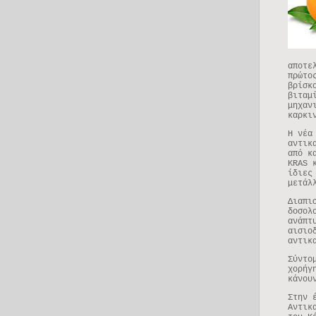
αποτε
πρώτο
βρίσκ
βιταμ
μηχαν
καρκι
Η νέα
αντικ
από κ
KRAS 
ίδιες
μετάλ
Διαπι
δοσολ
ανάπτ
αισιο
αντικ
Σύντο
χορήγ
κάνου
Στην 
Αντικ