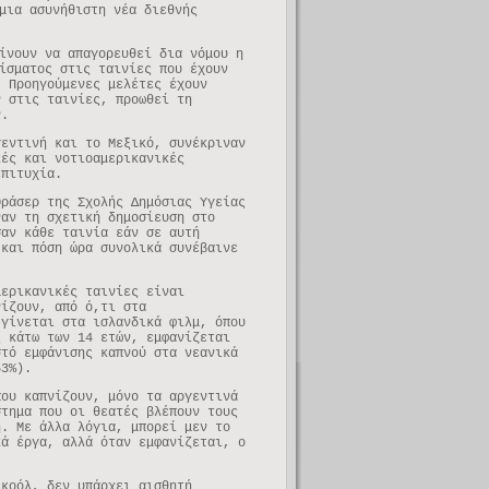
μια ασυνήθιστη νέα διεθνής
ίνουν να απαγορευθεί δια νόμου η
ίσματος στις ταινίες που έχουν
. Προηγούμενες μελέτες έχουν
ν στις ταινίες, προωθεί τη
ν.
γεντινή και το Μεξικό, συνέκριναν
κές και νοτιοαμερικανικές
επιτυχία.
Θράσερ της Σχολής Δημόσιας Υγείας
ναν τη σχετική δημοσίευση στο
σαν κάθε ταινία εάν σε αυτή
 και πόση ώρα συνολικά συνέβαινε
μερικανικές ταινίες είναι
νίζουν, από ό,τι στα
 γίνεται στα ισλανδικά φιλμ, όπου
ς κάτω των 14 ετών, εμφανίζεται
στό εμφάνισης καπνού στα νεανικά
53%).
που καπνίζουν, μόνο τα αργεντινά
στημα που οι θεατές βλέπουν τους
η. Με άλλα λόγια, μπορεί μεν το
κά έργα, αλλά όταν εμφανίζεται, ο
λκοόλ, δεν υπάρχει αισθητή