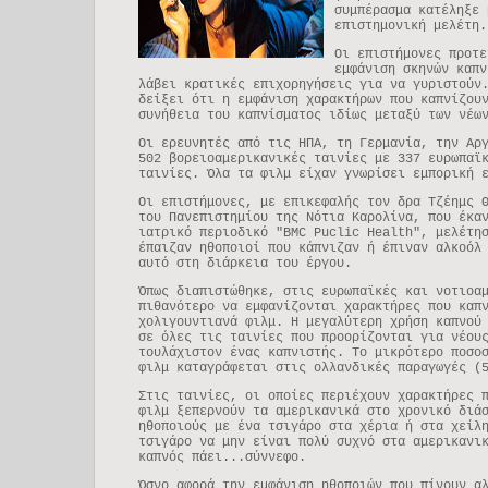
συμπέρασμα κατέληξε 
επιστημονική μελέτη.
Οι επιστήμονες προτε
εμφάνιση σκηνών καπν
λάβει κρατικές επιχορηγήσεις για να γυριστούν
δείξει ότι η εμφάνιση χαρακτήρων που καπνίζου
συνήθεια του καπνίσματος ιδίως μεταξύ των νέω
Οι ερευνητές από τις ΗΠΑ, τη Γερμανία, την Αρ
502 βορειοαμερικανικές ταινίες με 337 ευρωπαϊ
ταινίες. Όλα τα φιλμ είχαν γνωρίσει εμπορική 
Οι επιστήμονες, με επικεφαλής τον δρα Τζέημς 
του Πανεπιστημίου της Νότια Καρολίνα, που έκα
ιατρικό περιοδικό "BMC Puclic Health", μελέτη
έπαιζαν ηθοποιοί που κάπνιζαν ή έπιναν αλκοόλ
αυτό στη διάρκεια του έργου.
Όπως διαπιστώθηκε, στις ευρωπαϊκές και νοτιοα
πιθανότερο να εμφανίζονται χαρακτήρες που καπ
χολιγουντιανά φιλμ. Η μεγαλύτερη χρήση καπνού
σε όλες τις ταινίες που προορίζονται για νέου
τουλάχιστον ένας καπνιστής. Το μικρότερο ποσο
φιλμ καταγράφεται στις ολλανδικές παραγωγές (
Στις ταινίες, οι οποίες περιέχουν χαρακτήρες 
φιλμ ξεπερνούν τα αμερικανικά στο χρονικό διά
ηθοποιούς με ένα τσιγάρο στα χέρια ή στα χείλ
τσιγάρο να μην είναι πολύ συχνό στα αμερικανι
καπνός πάει...σύννεφο.
Όσνο αφορά την εμφάνιση ηθοποιών που πίνουν α