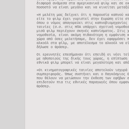
διαφορά ανάμεσα στα αμερικανικά φιλμ και σε ε
ποσοστό να είναι μεγάλο και να κινείται μεταξ
«Η μελέτη μας δείχνει ότι η παρουσία καπνού κ
είτε το φιλμ έχει γυριστεί στην Ευρώπη είτε σ
όπου ο νόμος απαγορεύει στις καπνοβιομηχανίες
ταινίες (σ.σ. στις ΗΠΑ υπάρχει σχετική νομοθε
μισά φιλμ περιέχουν σκηνές καπνίσματος. Στις 
νομοθεσία, είναι ακόμη πιθανότερη η εμφάνιση 
χώρα από όσες μελετήσαμε, δεν έχει εφαρμόσει 
αλκοόλ στα φίλμ, με αποτέλεσμα το αλκοόλ να ε
δήλωσε ο Θράσερ.
Οι ερευνητές επεσήμαναν ότι επειδή οι νέοι τε
με ηθοποιούς της δικής τους χώρας, η επίπτωση
εθνικά φιλμ μπορεί να είναι μεγαλύτερη και απ
«Οι κινηματογραφικές ταινίες αποτελούν ισχυρά
συμπεριφοράς. Όπως συστήνει και ο Παγκόσμιος 
που θέλουν να μειώσουν την έκθεση των εφήβων 
επιδοτούν πια τις εθνικές παραγωγές όπου εμφα
Θράσερ.