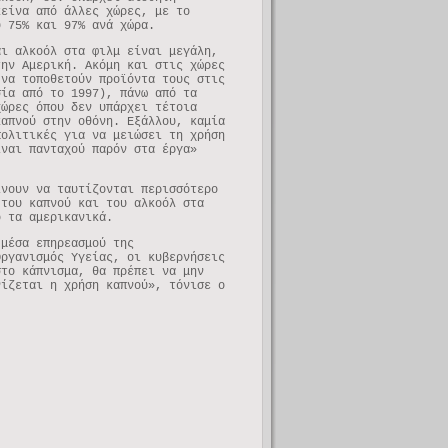
κείνα από άλλες χώρες, με το
ύ 75% και 97% ανά χώρα.
αι αλκοόλ στα φιλμ είναι μεγάλη,
την Αμερική. Ακόμη και στις χώρες
 να τοποθετούν προϊόντα τους στις
σία από το 1997), πάνω από τα
χώρες όπου δεν υπάρχει τέτοια
καπνού στην οθόνη. Εξάλλου, καμία
πολιτικές για να μειώσει τη χρήση
ίναι πανταχού παρόν στα έργα»
ίνουν να ταυτίζονται περισσότερο
 του καπνού και του αλκοόλ στα
ό τα αμερικανικά.
 μέσα επηρεασμού της
Οργανισμός Υγείας, οι κυβερνήσεις
στο κάπνισμα, θα πρέπει να μην
νίζεται η χρήση καπνού», τόνισε ο