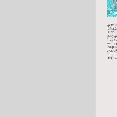
γρίπη 
ενδοφλ
H1N1. 
νέας γρ
ήταν χρ
εκατομμ
αντιμε
αναρρώ
ήταν ήπ
επόμενο