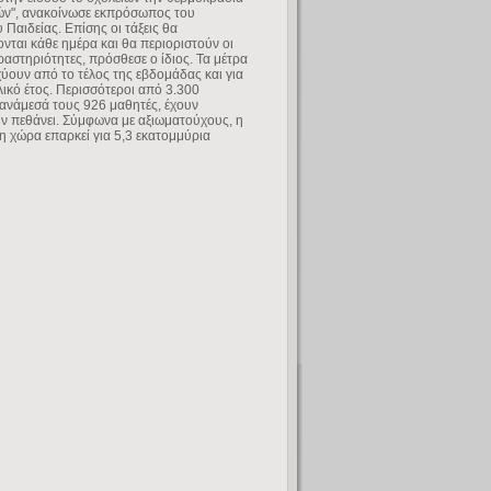
ών", ανακοίνωσε εκπρόσωπος του
 Παιδείας. Επίσης οι τάξεις θα
νται κάθε ημέρα και θα περιοριστούν οι
ραστηριότητες, πρόσθεσε ο ίδιος. Τα μέτρα
χύουν από το τέλος της εβδομάδας και για
λικό έτος. Περισσότεροι από 3.300
ανάμεσά τους 926 μαθητές, έχουν
υν πεθάνει. Σύμφωνα με αξιωματούχους, η
η χώρα επαρκεί για 5,3 εκατομμύρια