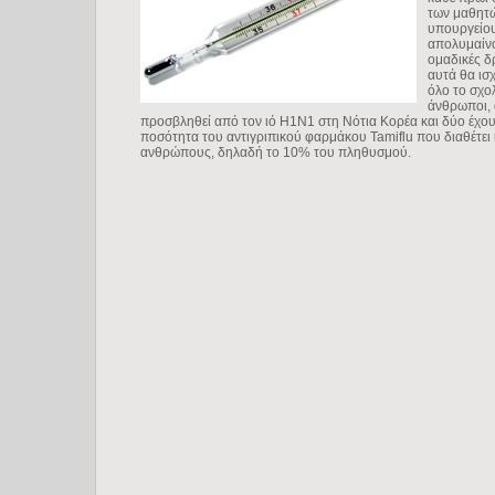
των μαθητ
υπουργείου
απολυμαίνο
ομαδικές δ
αυτά θα ισ
όλο το σχο
άνθρωποι, 
προσβληθεί από τον ιό Η1Ν1 στη Νότια Κορέα και δύο έχο
ποσότητα του αντιγριπικού φαρμάκου Tamiflu που διαθέτει 
ανθρώπους, δηλαδή το 10% του πληθυσμού.