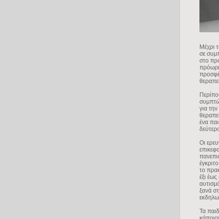
Μέχρι τ
σε συμ
στο πρώ
πρόωρη
προσφέρ
θεραπεί
Περίπου
συμπτώ
για την
θεραπε
ένα πα
δεύτερο
Οι ερευ
επικεφ
πανεπι
έγκριτο
το πρακ
έξι έως
αυτισμό
ξανά στ
εκδηλω
Τα παιδ
κάποιον