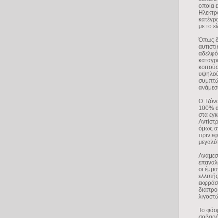
οποία ε
Ηλεκτρ
κατέγρ
με το ε
Όπως δ
αυτιστι
αδελφό)
καταγρ
κοιτούσ
υψηλού
συμπτώ
ανάμεσα
Ο Τζόν
100% α
στα εγκ
Αντίστ
όμως α
πριν εφ
μεγαλύ
Ανάμεσ
επαναλ
οι έμμο
ελλιπής
εκφράσ
διαπρο
λιγοστώ
Το φάσ
σοβαρό