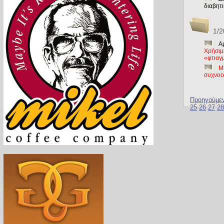
διαβητ
1/2
A
Χρήσιμ
«φτιαγ
Μ
συχνοο
Προηγούμε
25
26
27
28