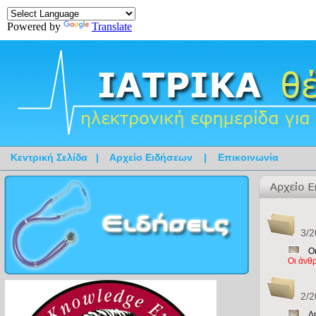
Powered by
Translate
Κεντρική Σελίδα
|
Αρχείο Ειδήσεων
|
Επικοινωνία
3/2
Οι
Οι άνθρ
2/2
Δ