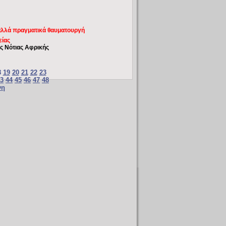
 αλλά πραγματικά θαυματουργή
είας
ς Νότιας Αφρικής
8
19
20
21
22
23
3
44
45
46
47
48
νη