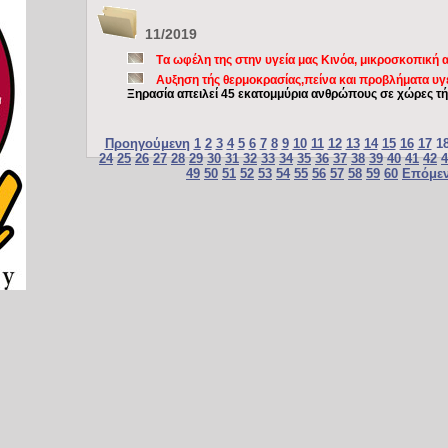
11/2019
Tα ωφέλη της στην υγεία μας Κινόα, μικροσκοπική
Αυξηση τής θερμοκρασίας,πείνα και προβλήματα υγ
Ξηρασία απειλεί 45 εκατομμύρια ανθρώπους σε χώρες τή
Προηγούμενη
1
2
3
4
5
6
7
8
9
10
11
12
13
14
15
16
17
1
24
25
26
27
28
29
30
31
32
33
34
35
36
37
38
39
40
41
42
4
49
50
51
52
53
54
55
56
57
58
59
60
Επόμε