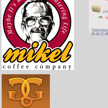
2/2
Τ
Προηγούμε
25
26
27
28