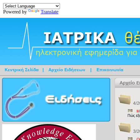
Powered by
Translate
Κεντρική Σελίδα
|
Αρχείο Ειδήσεων
|
Επικοινωνία
4/2
Μ
Πώς εξα
3/2
Ο