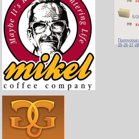
Ρ
5/2
Κ
Προηγούμε
25
26
27
28