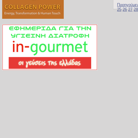
Προηγούμε
25
26
27
28