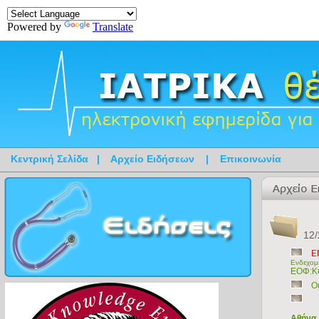
Powered by
Translate
Κεντρική Σελίδα
|
Αρχείο Ειδήσεων
|
Επικοινωνία
12/
Ε
Ενδεχομέ
ΕΟΦ:Κυ
Ο
Αθήνα