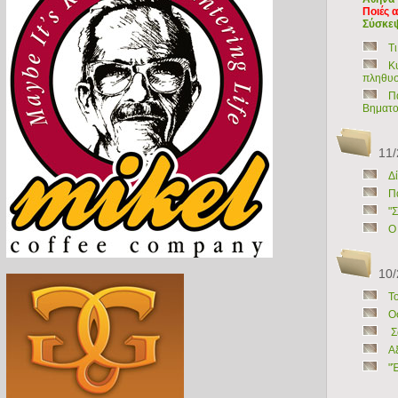
Ποιές 
Σύσκεψ
Τι
Κ
πληθυ
Π
Βηματο
11/
Δ
Π
"
Ο
10/
Τ
Ο
Σ
A
"