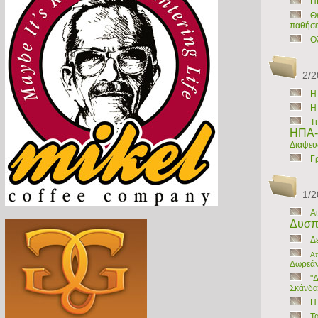
Η
Θ
παθήσε
Ο
2/2
H
Η
Τι
ΗΠΑ-Τ
Διαψευ
Γ
1/2
Α
Δυσπα
Δ
Απ
Δωρεάν
"
Σκάνδα
Η
Τ