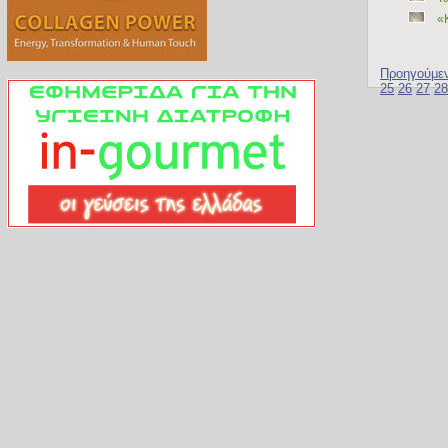
«
Προηγούμε
25
26
27
28