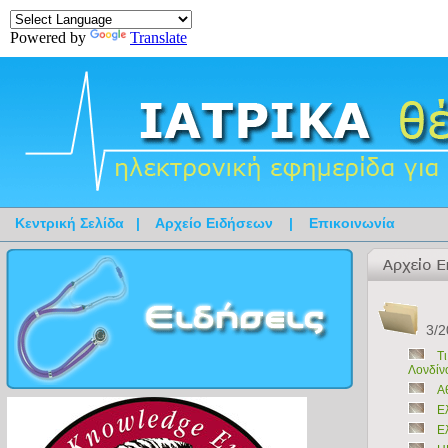
Powered by
Translate
Κεντρική Σελίδα
|
Αρχείο Ειδήσεων
|
Επικοινωνία
3/2
Τι
Λονδίν
Α
Ε
Ε