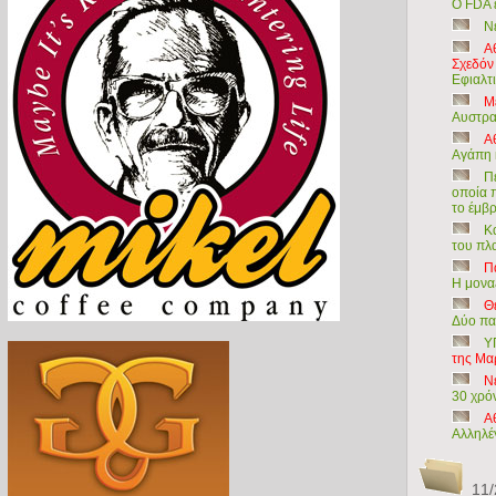
Ο FDA 
Ν
Α
Σχεδόν
Εφιαλτι
Μ
Αυστρα
Α
Αγάπη 
Π
οποία π
το έμβ
Κ
του πλ
Π
Η μοναξ
Θ
Δύο πα
Υ
της Μα
Νέ
30 χρό
Α
Αλληλέ
11/